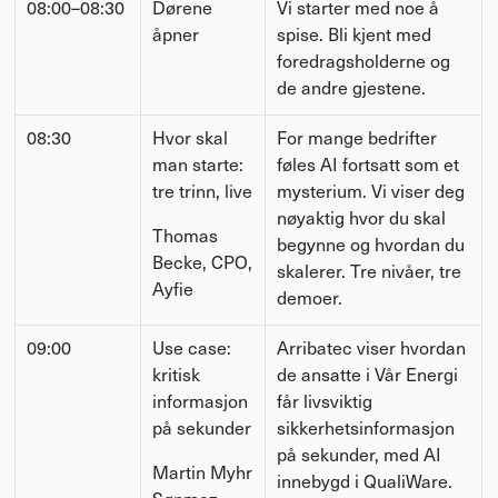
08:00–08:30
Dørene 
Vi starter med noe å 
åpner
spise. Bli kjent med 
foredragsholderne og 
de andre gjestene.
08:30
Hvor skal 
For mange bedrifter 
man starte: 
føles AI fortsatt som et 
tre trinn, live
mysterium. Vi viser deg 
nøyaktig hvor du skal 
Thomas 
begynne og hvordan du 
Becke, CPO, 
skalerer. Tre nivåer, tre 
Ayfie
demoer.
09:00
Use case: 
Arribatec viser hvordan 
kritisk 
de ansatte i Vår Energi 
informasjon 
får livsviktig 
på sekunder
sikkerhetsinformasjon 
på sekunder, med AI 
Martin Myhr 
innebygd i QualiWare.