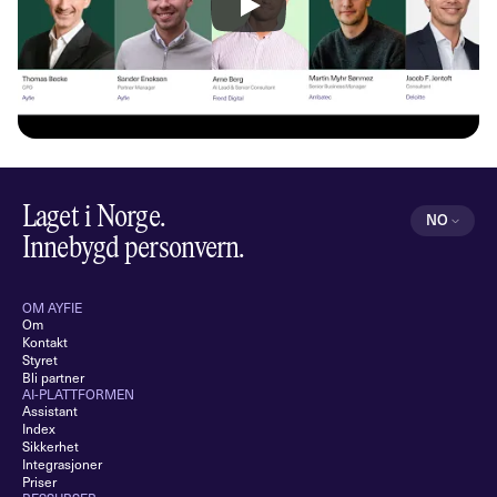
Laget i Norge.
Select Langu
NO
Norwegian
Innebygd personvern.
OM AYFIE
Om
Kontakt
Styret
Bli partner
AI-PLATTFORMEN
Assistant
Index
Sikkerhet
Integrasjoner
Priser