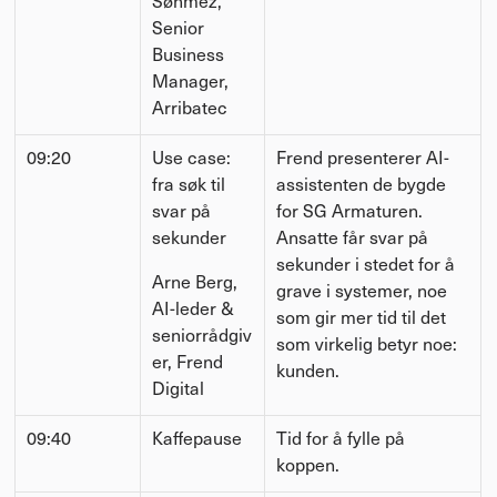
Sønmez, 
Senior 
Business 
Manager, 
Arribatec
09:20
Use case: 
Frend presenterer AI-
fra søk til 
assistenten de bygde 
svar på 
for SG Armaturen. 
sekunder
Ansatte får svar på 
sekunder i stedet for å 
Arne Berg, 
grave i systemer, noe 
AI-leder & 
som gir mer tid til det 
seniorrådgiv
som virkelig betyr noe: 
er, Frend 
kunden.
Digital
09:40
Kaffepause
Tid for å fylle på 
koppen.