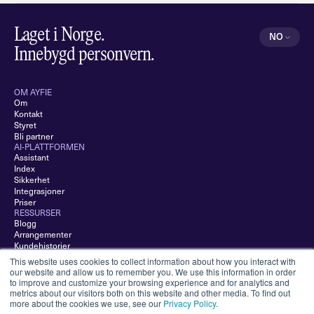
Laget i Norge.
Select Langu
NO
Norwegian
Innebygd personvern.
OM AYFIE
Om
Kontakt
Styret
Bli partner
AI-PLATTFORMEN
Assistant
Index
Sikkerhet
Integrasjoner
Priser
RESSURSER
Blogg
Arrangementer
Kundehistorier
Hjelpesenter
This website uses cookies to collect information about how you interact with
Support
our website and allow us to remember you. We use this information in order
FOR INVESTORER
to improve and customize your browsing experience and for analytics and
Investorrelasjoner
metrics about our visitors both on this website and other media. To find out
more about the cookies we use, see our
Aksjeinformasjon
Privacy Policy
.
Oslo Børs