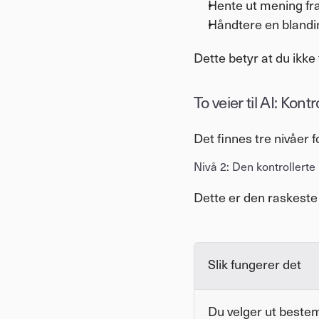
Hente ut mening fra
Håndtere en blandi
Dette betyr at du ikke
To veier til AI: Kont
Det finnes tre nivåer fo
Nivå 2: Den kontrollert
Dette er den raskeste v
Slik fungerer det
Du velger ut bestem