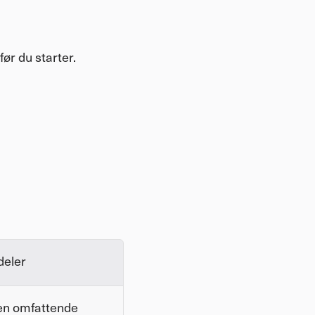
ør du starter.
deler
en omfattende 