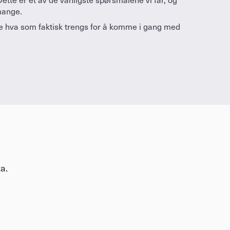
tte er et av de vanligste spørsmålene vi får, og 
mange.
e hva som faktisk trengs for å komme i gang med 
a.