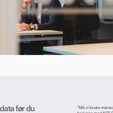
data før du 
"Må vi bruke månede