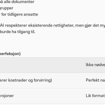
 på alle dokumenter
grupper
 for tidligere ansatte
 AI respekterer eksisterende rettigheter, men gjør det my
urde ha tilgang til.
perfeksjon)
Ikke nødv
arer kostnader og forvirring)
Perfekt n
ersjoner
Lik format