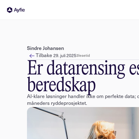
Sindre Johansen
Tilbake
29. juli 2025
3
lesetid
Er datarensing e
beredskap
AI-klare løsninger handler ikke om perfekte data; 
måneders ryddeprosjektet.