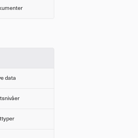
dokumenter
ve data
etsnivåer
ttyper