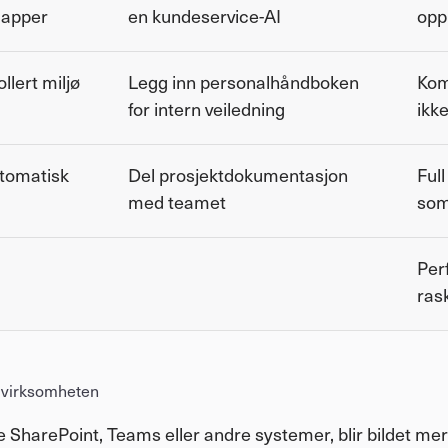
mapper
en kundeservice-AI
opp
ollert miljø
Legg inn personalhåndboken 
Kom 
for intern veiledning
ikk
utomatisk
Del prosjektdokumentasjon 
Full
med teamet
som
Perf
ras
 i virksomheten
ele SharePoint, Teams eller andre systemer, blir bildet me