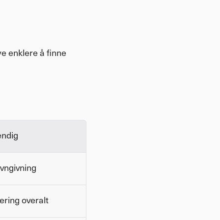
e enklere å finne 
endig
avngivning
ering overalt