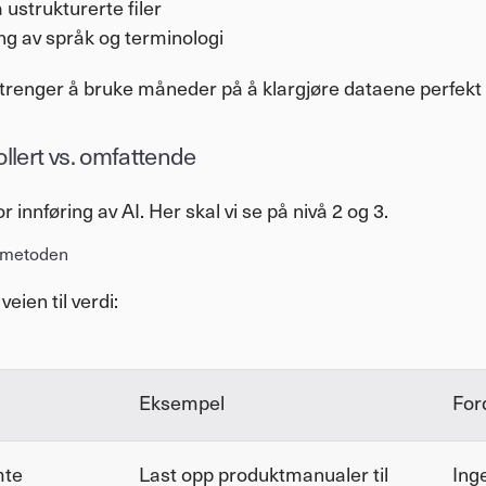
 ustrukturerte filer
ng av språk og terminologi
 trenger å bruke måneder på å klargjøre dataene perfekt f
rollert vs. omfattende
r innføring av AI. Her skal vi se på nivå 2 og 3.
e metoden
eien til verdi:
Eksempel
For
te 
Last opp produktmanualer til 
Ing