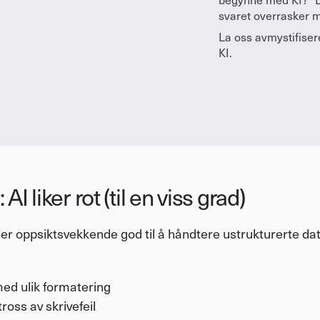
begynne med KI?" De
svaret overrasker 
La oss avmystifiser
KI.
I liker rot (til en viss grad)
er oppsiktsvekkende god til å håndtere ustrukturerte dat
d ulik formatering
ross av skrivefeil