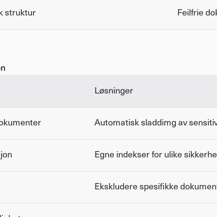
k struktur
Feilfrie 
on
Løsninger
dokumenter
Automatisk sladdimg av sensiti
sjon
Egne indekser for ulike sikkerh
Ekskludere spesifikke dokumen