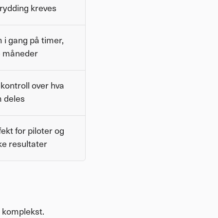
rydding kreves
i gang på timer, 
e måneder
 kontroll over hva 
 deles
ekt for piloter og 
ke resultater
r komplekst.