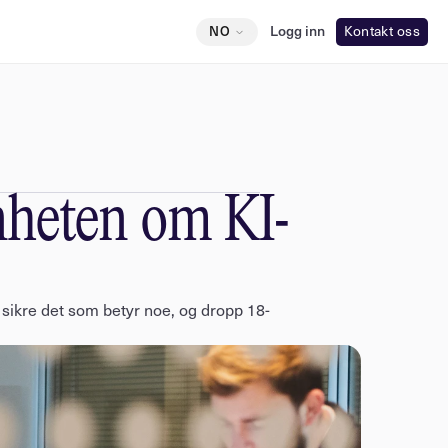
Select Language
Logg inn
Kontakt oss
Norwegian
NO
nnheten om KI-
, sikre det som betyr noe, og dropp 18-